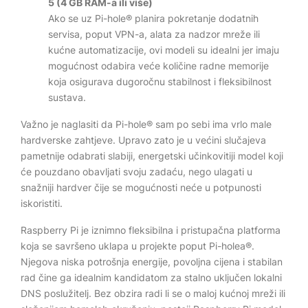
5 (4 GB RAM-a ili više)
Ako se uz Pi-hole® planira pokretanje dodatnih
servisa, poput VPN-a, alata za nadzor mreže ili
kućne automatizacije, ovi modeli su idealni jer imaju
mogućnost odabira veće količine radne memorije
koja osigurava dugoročnu stabilnost i fleksibilnost
sustava.
Važno je naglasiti da Pi-hole® sam po sebi ima vrlo male
hardverske zahtjeve. Upravo zato je u većini slučajeva
pametnije odabrati slabiji, energetski učinkovitiji model koji
će pouzdano obavljati svoju zadaću, nego ulagati u
snažniji hardver čije se mogućnosti neće u potpunosti
iskoristiti.
Raspberry Pi je iznimno fleksibilna i pristupačna platforma
koja se savršeno uklapa u projekte poput Pi-holea®.
Njegova niska potrošnja energije, povoljna cijena i stabilan
rad čine ga idealnim kandidatom za stalno uključen lokalni
DNS poslužitelj. Bez obzira radi li se o maloj kućnoj mreži ili