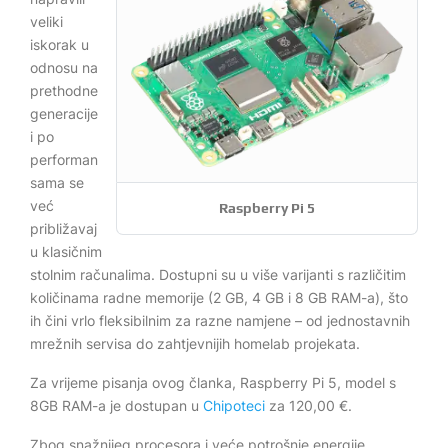
veliki
iskorak u
odnosu na
prethodne
generacije
i po
performan
sama se
već
Raspberry Pi 5
približavaj
u klasičnim
stolnim računalima. Dostupni su u više varijanti s različitim
količinama radne memorije (2 GB, 4 GB i 8 GB RAM-a), što
ih čini vrlo fleksibilnim za razne namjene – od jednostavnih
mrežnih servisa do zahtjevnijih homelab projekata.
Za vrijeme pisanja ovog članka, Raspberry Pi 5, model s
8GB RAM-a je dostupan u
Chipoteci
za 120,00 €.
Zbog snažnijeg procesora i veće potrošnje energije,