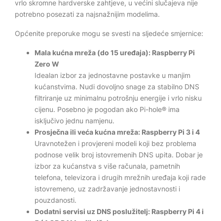
vrlo skromne hardverske zahtjeve, u većini slučajeva nije
potrebno posezati za najsnažnijim modelima.
Općenite preporuke mogu se svesti na sljedeće smjernice:
Mala kućna mreža (do 15 uređaja): Raspberry Pi
Zero W
Idealan izbor za jednostavne postavke u manjim
kućanstvima. Nudi dovoljno snage za stabilno DNS
filtriranje uz minimalnu potrošnju energije i vrlo nisku
cijenu. Posebno je pogodan ako Pi-hole® ima
isključivo jednu namjenu.
Prosječna ili veća kućna mreža: Raspberry Pi 3 i 4
Uravnotežen i provjereni modeli koji bez problema
podnose velik broj istovremenih DNS upita. Dobar je
izbor za kućanstva s više računala, pametnih
telefona, televizora i drugih mrežnih uređaja koji rade
istovremeno, uz zadržavanje jednostavnosti i
pouzdanosti.
Dodatni servisi uz DNS poslužitelj: Raspberry Pi 4 i