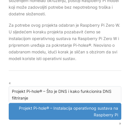
složenijem homelab okruženju, postoji Raspberry Pi model
koji može zadovoljiti potrebe bez nepotrebnog troška i
dodatne složenosti.
Za potrebe ovog projekta odabran je Raspberry Pi Zero W.
U sljedećem koraku projekta pozabavit ćemo se
instalacijom operativnog sustava na Raspberry Pi Zero W i
pripremom uređaja za pokretanje Pi-holea®. Neovisno o
odabranom modelu, idući korak je sličan s obzirom da svi
modeli koriste isti operativni sustav.
«
Projekt Pi-hole® – Što je DNS i kako funkcionira DNS
filtriranje
Projekt Pi-hole® – Instalacija operativnog sustava na
Raspberry Pi
»