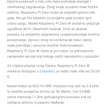
ključne prednosti u vidu vrlo niske potrošnje energije i
minimalnog zagrijavanja. Zbog svoje izuzetno male fizičke
veličine, Raspberry Pi Zero može se smjestiti gotovo bilo
gdje, što ga čini idealnim za projekte gdje prostor igra
važnu ulogu. Model Raspberry Pi Zero W dodatno uključuje
ugrađene Wi-Fi i Bluetooth module, čime se uklanja
potreba za dodatnim adapterima i pojednostavljuje mrežno
povezivanje. Upravo zbog te kombinacije niske cijene,
male potrošnje i osnovne mrežne funkcionalnosti,
Raspberry Pi Zero W često je prvi izbor za jednostavne,
namjenske servise koji trebaju raditi neprekidno u pozadini.
Za vrijeme pisanja ovog članka, Raspberry Pi Zero W
model je dostupan u
Chipoteci
za nešto malo više od 20,00
€.
Model dolazi sa 802.11n WiFi modulom koji radi na 2.4 GHz
te dostiže prosječnu brzinu od 30 Mbit/s. Ima 512MB
radne memorije i 1 GHz jednojezgreni procesor koji ne
zahtjeva aktivno ni pasivno hlađenje.