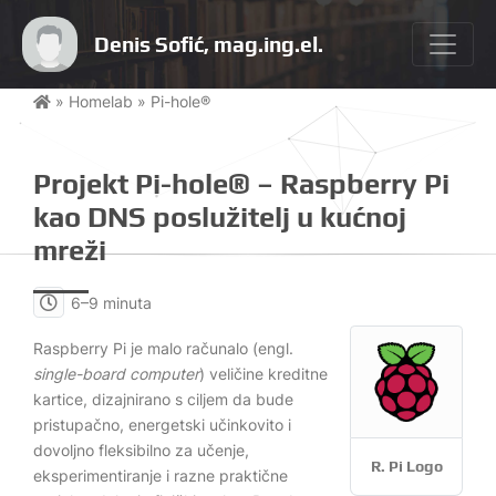
Denis Sofić, mag.ing.el.
»
Homelab
»
Pi-hole®
Projekt Pi-hole® – Raspberry Pi
kao DNS poslužitelj u kućnoj
mreži
6–9 minuta
Raspberry Pi je malo računalo (engl.
single-board computer
) veličine kreditne
kartice, dizajnirano s ciljem da bude
pristupačno, energetski učinkovito i
dovoljno fleksibilno za učenje,
R. Pi Logo
eksperimentiranje i razne praktične