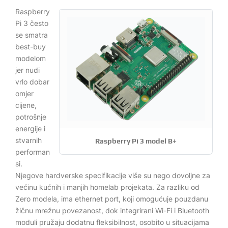
Raspberry
Pi 3 često
se smatra
best-buy
modelom
jer nudi
vrlo dobar
omjer
cijene,
potrošnje
energije i
stvarnih
Raspberry Pi 3 model B+
performan
si.
Njegove hardverske specifikacije više su nego dovoljne za
većinu kućnih i manjih homelab projekata. Za razliku od
Zero modela, ima ethernet port, koji omogućuje pouzdanu
žičnu mrežnu povezanost, dok integrirani Wi-Fi i Bluetooth
moduli pružaju dodatnu fleksibilnost, osobito u situacijama