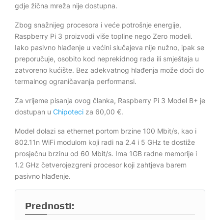
gdje žična mreža nije dostupna.
Zbog snažnijeg procesora i veće potrošnje energije,
Raspberry Pi 3 proizvodi više topline nego Zero modeli.
Iako pasivno hlađenje u većini slučajeva nije nužno, ipak se
preporučuje, osobito kod neprekidnog rada ili smještaja u
zatvoreno kućište. Bez adekvatnog hlađenja može doći do
termalnog ograničavanja performansi.
Za vrijeme pisanja ovog članka, Raspberry Pi 3 Model B+ je
dostupan u
Chipoteci
za 60,00 €.
Model dolazi sa ethernet portom brzine 100 Mbit/s, kao i
802.11n WiFi modulom koji radi na 2.4 i 5 GHz te dostiže
prosječnu brzinu od 60 Mbit/s. Ima 1GB radne memorije i
1.2 GHz četverojezgreni procesor koji zahtjeva barem
pasivno hlađenje.
Prednosti: