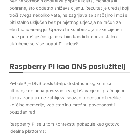
bez nepotrebnih dodataka poput kućišta, monitora ili
pohrane, što dodatno snižava cijenu. Rezultat je uređaj koji
troši svega nekoliko vata, ne zagrijava se značajno i može
biti stalno uključen bez primjetnog utjecaja na račun za
električnu energiju. Upravo ta kombinacija niske cijene i
male potrošnje čini ga idealnim kandidatom za stalno
uključene servise poput Pi-holea®.
Raspberry Pi kao DNS poslužitelj
Pi-hole® je DNS poslužitelj s dodatnom logikom za
filtriranje domena povezanih s oglašavanjem i praćenjem.
Takav zadatak ne zahtijeva snažan procesor niti velike
količine memorije, već stabilnu mrežnu povezanost i
pouzdan rad.
Raspberry Pi se u tom kontekstu pokazuje kao gotovo
idealna platforma: