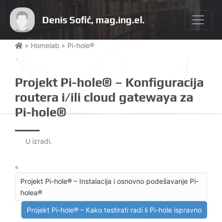
Denis Sofić, mag.ing.el.
»
Homelab
»
Pi-hole®
Projekt Pi-hole® – Konfiguracija
routera i/ili cloud gatewaya za
Pi-hole®
U izradi.
«
Projekt Pi-hole® – Instalacija i osnovno podešavanje Pi-
holea®
Projekt Pi-hole® – Kako testirati radi li Pi-hole ispravno