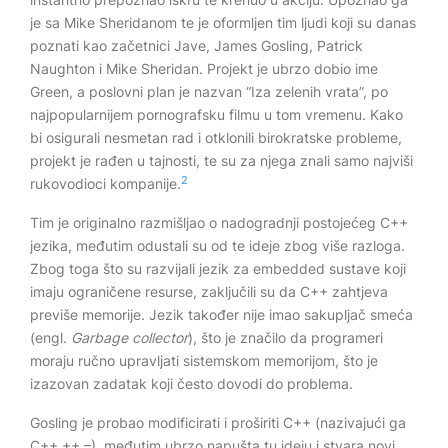
je sa Mike Sheridanom te je oformljen tim ljudi koji su danas
poznati kao začetnici Jave, James Gosling, Patrick
Naughton i Mike Sheridan. Projekt je ubrzo dobio ime
Green, a poslovni plan je nazvan “Iza zelenih vrata”, po
najpopularnijem pornografsku filmu u tom vremenu. Kako
bi osigurali nesmetan rad i otklonili birokratske probleme,
projekt je rađen u tajnosti, te su za njega znali samo najviši
2
rukovodioci kompanije.
Tim je originalno razmišljao o nadogradnji postojećeg C++
jezika, međutim odustali su od te ideje zbog više razloga.
Zbog toga što su razvijali jezik za embedded sustave koji
imaju ograničene resurse, zaključili su da C++ zahtjeva
previše memorije. Jezik također nije imao sakupljač smeća
(engl.
Garbage collector
), što je značilo da programeri
moraju ručno upravljati sistemskom memorijom, što je
izazovan zadatak koji često dovodi do problema.
Gosling je probao modificirati i proširiti C++ (nazivajući ga
C++ ++ –), međutim ubrzo napušta tu ideju i stvara novi