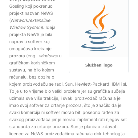
Gosling koji pokrenuo
projekt nazvan NeWS
(
Network/extensible
Window System
). Ideja
projekta NeWS je bila
napraviti softver koji
omogućava kreiranje
prozora (engl.
windows
) u
grafičkom korisničkom
Službeni logo
sustavu, na bilo kojem
računalu, bez obzira o
kojem proizvođaču se radi, Sun, Hewlett-Packard, IBM i sl.
To je u to vrijeme bio veliki problem jer su grafička sučelja
uzimala sve više trakcije, i svaki proizvođač računala je
imao svoj softver za crtanje prozora, što je značilo da je
svaki komercijalni softver morao biti posebno rađen za
svakog proizvođača jer je morao implementirati njegov set
standarda za crtanje prozora. Sun je planirao izdavati
licence za NeWS proizvođačima računala dok tehnologija