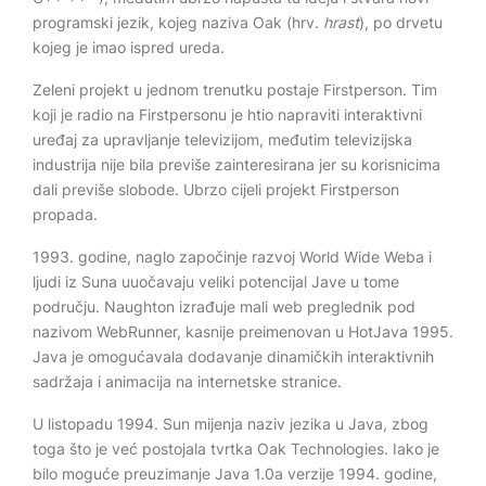
programski jezik, kojeg naziva Oak (hrv.
hrast
), po drvetu
kojeg je imao ispred ureda.
Zeleni projekt u jednom trenutku postaje Firstperson. Tim
koji je radio na Firstpersonu je htio napraviti interaktivni
uređaj za upravljanje televizijom, međutim televizijska
industrija nije bila previše zainteresirana jer su korisnicima
dali previše slobode. Ubrzo cijeli projekt Firstperson
propada.
1993. godine, naglo započinje razvoj World Wide Weba i
ljudi iz Suna uuočavaju veliki potencijal Jave u tome
području. Naughton izrađuje mali web preglednik pod
nazivom WebRunner, kasnije preimenovan u HotJava 1995.
Java je omogućavala dodavanje dinamičkih interaktivnih
sadržaja i animacija na internetske stranice.
U listopadu 1994. Sun mijenja naziv jezika u Java, zbog
toga što je već postojala tvrtka Oak Technologies. Iako je
bilo moguće preuzimanje Java 1.0a verzije 1994. godine,