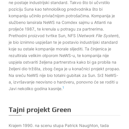
ne postaje industrijski standard. Takvo što bi učvrstilo
poziciju Suna kao tehnološkog predvodnika što bi
kompaniju učinilo privlačnijom potrošačima. Kompanija je
službeno lansirala NeWS na Comdex sajmu u Atlanti na
proljeće 1987., te krenula u potragu za partnerima.
Prethodni proizvod tvrtke Sun, NFS (
Network File System
),
je bio iznimno uspješan te je postavio industrijski standard
koje su ostale kompanije morale slijediti. Ta činjenica je
rezultirala velikim otporom NeWS-u, te kompanija nije
uspjela ostvariti željena partnerstva kako bi ga probila na
željeni dio tržišta, zbog čega je u konačnici projekt propao.
Na sreću NeWS nije bio totalni gubitak za Sun. Srž NeWS-
a, izvršavanje neovisno o hardveru, ponovno će se roditi u
1
Javi nekoliko godina kasnije.
Tajni projekt Green
Krajem 1990. na scenu stupa Patrick Naughton, tada