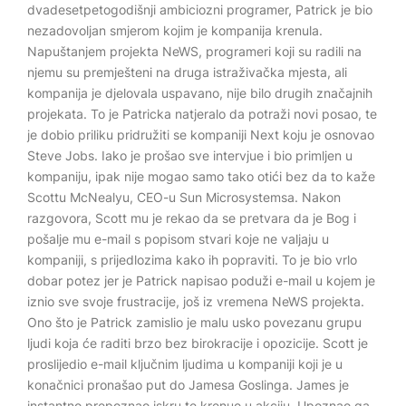
dvadesetpetogodišnji ambiciozni programer, Patrick je bio
nezadovoljan smjerom kojim je kompanija krenula.
Napuštanjem projekta NeWS, programeri koji su radili na
njemu su premješteni na druga istraživačka mjesta, ali
kompanija je djelovala uspavano, nije bilo drugih značajnih
projekata. To je Patricka natjeralo da potraži novi posao, te
je dobio priliku pridružiti se kompaniji Next koju je osnovao
Steve Jobs. Iako je prošao sve intervjue i bio primljen u
kompaniju, ipak nije mogao samo tako otići bez da to kaže
Scottu McNealyu, CEO-u Sun Microsystemsa. Nakon
razgovora, Scott mu je rekao da se pretvara da je Bog i
pošalje mu e-mail s popisom stvari koje ne valjaju u
kompaniji, s prijedlozima kako ih popraviti. To je bio vrlo
dobar potez jer je Patrick napisao poduži e-mail u kojem je
iznio sve svoje frustracije, još iz vremena NeWS projekta.
Ono što je Patrick zamislio je malu usko povezanu grupu
ljudi koja će raditi brzo bez birokracije i opozicije. Scott je
proslijedio e-mail ključnim ljudima u kompaniji koji je u
konačnici pronašao put do Jamesa Goslinga. James je
instantno prepoznao iskru te krenuo u akciju. Upoznao ga